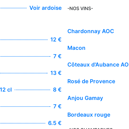
Voir ardoise
-NOS VINS-
Chardonnay AOC
12 €
Macon
7 €
Côteaux d'Aubance A
13 €
Rosé de Provence
12 cl
8 €
Anjou Gamay
7 €
Bordeaux rouge
6.5 €