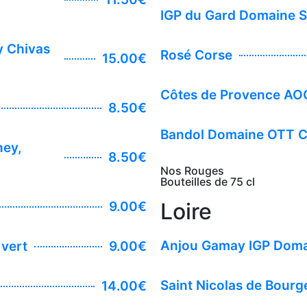
IGP du Gard Domaine S
y Chivas
Rosé Corse
15.00€
Côtes de Provence AOC 
8.50€
Bandol Domaine OTT 
ney,
8.50€
Nos Rouges
Bouteilles de 75 cl
Loire
9.00€
Anjou Gamay IGP Domai
 vert
9.00€
Saint Nicolas de Bour
14.00€