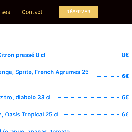
ises
Contact
RÉSERVER
itron pressé 8 cl
8€
ange, Sprite, French Agrumes 25
6€
éro, diabolo 33 cl
6€
, Oasis Tropical 25 cl
6€
cl (orange, ananas, tomate,