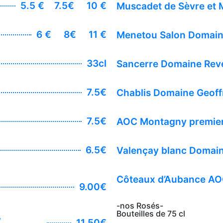
5.5 €
7.5€
10 €
Muscadet de Sèvre et 
6 €
8€
11 €
Menetou Salon Domai
33cl
Sancerre Domaine Rev
7.5€
Chablis Domaine Geof
7.5€
AOC Montagny premier
6.5€
Valençay blanc Domai
Côteaux d’Aubance A
9.00€
-nos Rosés-
Bouteilles de 75 cl
,
11.50€