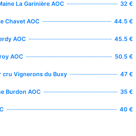
Maine La Garinière AOC
32 €
ne Chavet AOC
44.5 €
erdy AOC
45.5 €
froy AOC
50.5 €
 cru Vignerons du Buxy
47 €
ne Burdon AOC
35 €
OC
40 €