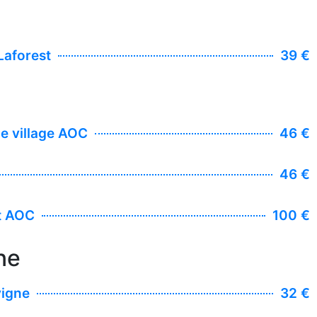
Laforest
39 €
e village AOC
46 €
46 €
t AOC
100 €
ne
vigne
32 €