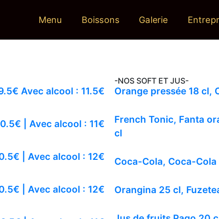
Menu
Boissons
Galerie
Entrepr
-NOS SOFT ET JUS-
9.5€ Avec alcool : 11.5€
Orange pressée 18 cl, C
French Tonic, Fanta or
10.5€ | Avec alcool : 11€
cl
0.5€ | Avec alcool : 12€
Coca-Cola, Coca-Cola z
0.5€ | Avec alcool : 12€
Orangina 25 cl, Fuzetea
Jus de fruits Pago 20 