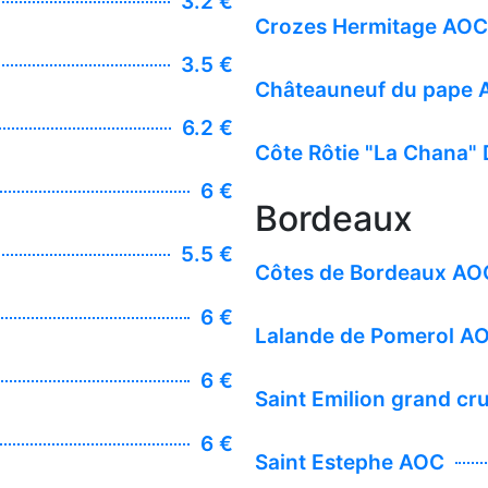
3.2 €
Crozes Hermitage AOC 
3.5 €
Châteauneuf du pape 
6.2 €
Côte Rôtie "La Chana
6 €
Bordeaux
5.5 €
Côtes de Bordeaux AOC
6 €
Lalande de Pomerol A
6 €
Saint Emilion grand cr
6 €
Saint Estephe AOC