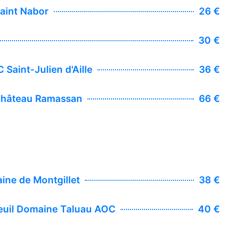
aint Nabor
26 €
30 €
Saint-Julien d'Aille
36 €
Château Ramassan
66 €
ne de Montgillet
38 €
geuil Domaine Taluau AOC
40 €