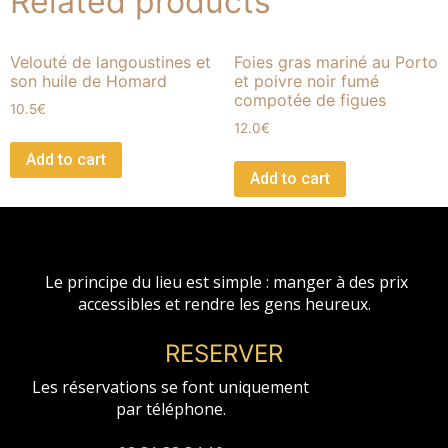
Related products
préparé
par
nos
Velouté de langoustines et
Foies gras mariné au Porto
son huile de Homard
et poivre noir fumé
soins
compotée de figues
quantity
10.5
€
12.0
€
Add to cart
Add to cart
Le principe du lieu est simple : manger à des prix
accessibles et rendre les gens heureux.
RESERVER
Les réservations se font uniquement
par téléphone.